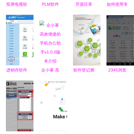
投屏电视软
PLM软件
开源目录
如何使用专
件 连接小
连接产品全
2007 认识
业软件高效
屏与大屏的
生命周期的
开源软件的
制作商品条
智慧桥梁
智能管理平
优势
码与二维码
台与核心厂
标签
商解析
进销存软件
企小幂 高
软件登记测
2345浏览
中商品条码
效便捷的手
试 定义、
器HD版 1.0
打印全攻略
机办公助手
流程与重要
截图大全及
操作步骤与
v1.0.0版本
性解析
ZOL软件评
实用技巧
介绍
测