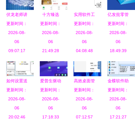
法
伏龙老师讲
十方臻选
实用软件工
亿发批零管
更新时间：
专业 软件
更新时间：
App官方版
程应用绘图
更新时间：
更新时间：
理软件 智
工程专业深
2026-08-
2026-08-
下载指南
从原理到实
2026-08-
慧进销存解
2026-08-
度解读
06
安全获取软
06
践的整理指
06
决方案
06
09:07:17
件的正确方
21:49:28
04:08:48
南
18:49:39
式
如何设置送
爱普生驱动
高效桌面管
金蝶软件助
货单软件实
更新时间：
成功适配国
更新时间：
更新时间：
理利器 精
力企业高效
更新时间：
现按商品类
2026-08-
2026-08-
产操作系
选桌面备忘
2026-08-
2026-08-
运营 代
别快速查询
06
统，软硬件
06
录与便签软
06
账、仓管
06
20:02:46
生态融合迈
17:18:33
07:12:57
件推荐
ERP与在线
17:21:27
出关键一步
财务一体化