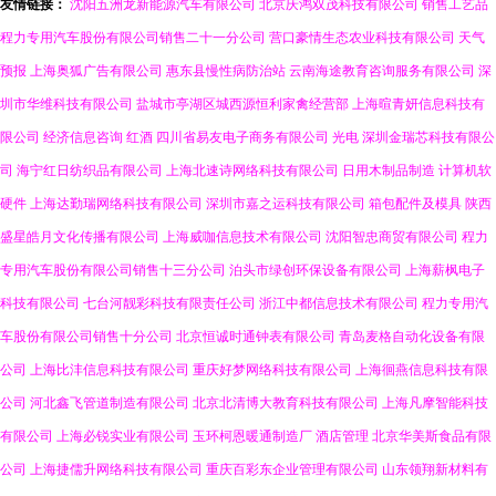
友情链接：
沈阳五洲龙新能源汽车有限公司
北京庆鸿双茂科技有限公司
销售工艺品
程力专用汽车股份有限公司销售二十一分公司
营口豪情生态农业科技有限公司
天气
预报
上海奥狐广告有限公司
惠东县慢性病防治站
云南海途教育咨询服务有限公司
深
圳市华维科技有限公司
盐城市亭湖区城西源恒利家禽经营部
上海暄青妍信息科技有
限公司
经济信息咨询
红酒
四川省易友电子商务有限公司
光电
深圳金瑞芯科技有限公
司
海宁红日纺织品有限公司
上海北速诗网络科技有限公司
日用木制品制造
计算机软
硬件
上海达勤瑞网络科技有限公司
深圳市嘉之运科技有限公司
箱包配件及模具
陕西
盛星皓月文化传播有限公司
上海威咖信息技术有限公司
沈阳智忠商贸有限公司
程力
专用汽车股份有限公司销售十三分公司
泊头市绿创环保设备有限公司
上海薪枫电子
科技有限公司
七台河靓彩科技有限责任公司
浙江中都信息技术有限公司
程力专用汽
车股份有限公司销售十分公司
北京恒诚时通钟表有限公司
青岛麦格自动化设备有限
公司
上海比沣信息科技有限公司
重庆好梦网络科技有限公司
上海徊燕信息科技有限
公司
河北鑫飞管道制造有限公司
北京北清博大教育科技有限公司
上海凡摩智能科技
有限公司
上海必锐实业有限公司
玉环柯恩暖通制造厂
酒店管理
北京华美斯食品有限
公司
上海捷儒升网络科技有限公司
重庆百彩东企业管理有限公司
山东领翔新材料有