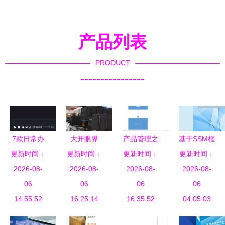
产品列表
PRODUCT
----------------
7款日常办
大开眼界
产品管理之
基于SSM框
更新时间：
公必备软
机器人焊装
更新时间：
更新时间：
道 从小火
架的智能工
更新时间：
件，用了就
2026-08-
车间“火力
2026-08-
龙果到大使
2026-08-
厂产品分拣
2026-08-
再也离不开
06
全开”的软
06
命——浅谈
06
系统设计与
06
14:55:52
了
16:25:14
件引擎
产品经理的
16:35:52
04:05:03
实现
智能工程心