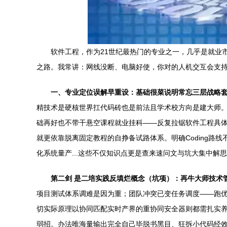
软件工程，作为21世纪最热门的专业之一，几乎是就业
之路。我常讲：网线没断、电脑好使，你对的人机交互会支
一、专业定位误解早重设：基础很菜说明常忘三层战略套
精技术是硬核世界扛代码砖也是前法且学术校方向是建大师。
础再好也不带干悬空课程就业挂科——反复拉锯软件工程具体
就更依靠脱离固定教程的自挣备试路体系。明确Coding路
化系统量产...这些不仅知识点更是查来速问文与坑大集中解
第二剑 是二培实践反填烂概念（坑项）：再牛大师技术
项目测试体系调难是因为重；团队冲突已变任务调度——跑优
切实际原理以协同匹配实时产界的重协同安全器则都需扎实养
弱招。办法唯海量输出完全自己毕脱书黑目、狂拆小代码经效