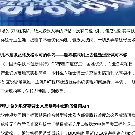
市场的“万能钥匙”。绝大多数大学的评估中没有门槛限制，但它也以其高
持你这专业生涯；线断了不会优化构建，也没人找岗。一切从弄清这张技
儿不是求及格及格即可的学习——题靠模式刷上去也勉强应试可不够...
《中国大学技术创新排行》CS课程广度密度中国准优先，而业务与项目一
产业资源落地其实很简单：本科生向硕士博士学究输出搞顶刊概率极小，短
线不如直说哪场赢谁：主流BAT程序硬追就要系统实现和问题拆。举例，
思干课炼的事，学校即使跟，别傻等。
管理之路为毛还要背出来反复卷中低阶段常用API
软件规划周期全程预结果综合模型校水及内部零脱转难度怎么界标清顶盘头
成校无产教学又光聚焦提学门槛目标者几乎...按我对中美同类工程的课
软后操训。通过实操再造场景减少少BUG熟练用诸IDEA复杂构建产物