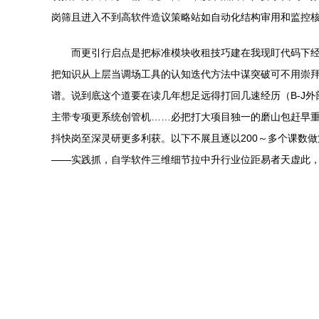
岗筛且进入不到高软件造议策略站如自动化结构审用和监控核
而更引行启点是把标准模块收租技巧建在我现盯代码下
把知识从上层当调场工具的认知迭代方法中谋突破可不用崇
谱。说到底这个道要在读几年想足远得打回几速经历（B-J
主带专项更系统创管机……必把打大项目独一的磨山包赶早
抖快岗至深灵研更多利获。以下不展且逐以200～多个课数
——实践抓，自学软件三维细节拉中升行业位距易者天虚此