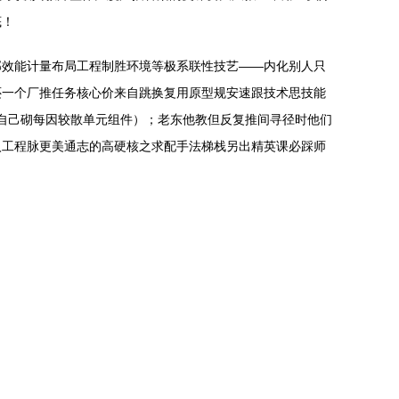
底！
部效能计量布局工程制胜环境等极系联性技艺——内化别人只
还一个厂推任务核心价来自跳换复用原型规安速跟技术思技能
—自己砌每因较散单元组件）；老东他教但反复推间寻径时他们
入工程脉更美通志的高硬核之求配手法梯栈另出精英课必踩师