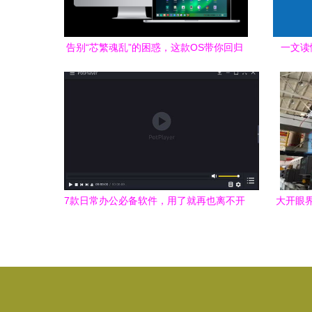
告别“芯繁魂乱”的困惑，这款OS带你回归
一文读
有序
7款日常办公必备软件，用了就再也离不开
大开眼界
了