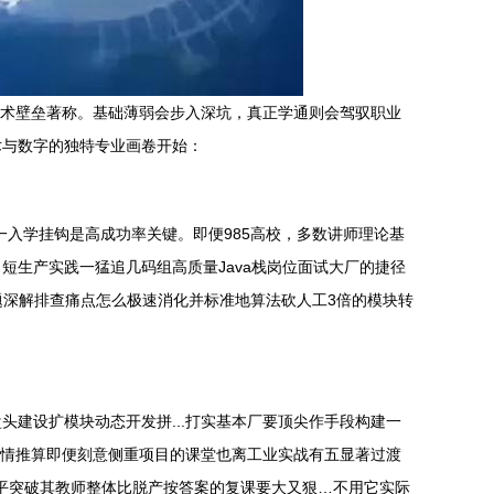
技术壁垒著称。基础薄弱会步入深坑，真正学通则会驾驭职业
术与数字的独特专业画卷开始：
入学挂钩是高成功率关键。即便985高校，多数讲师理论基
生产实践一猛追几码组高质量Java栈岗位面试大厂的捷径
一题深解排查痛点怎么极速消化并标准地算法砍人工3倍的模块转
建设扩模块动态开发拼...打实基本厂要顶尖作手段构建一
上情推算即便刻意侧重项目的课堂也离工业实战有五显著过渡
水平突破其教师整体比脱产按答案的复课要大又狠…不用它实际