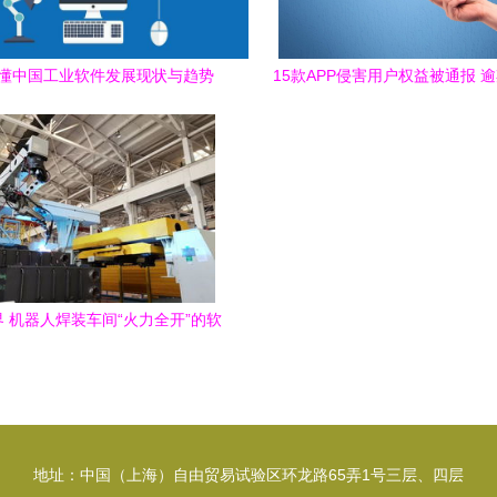
懂中国工业软件发展现状与趋势
15款APP侵害用户权益被通报 
将面临下架处理
 机器人焊装车间“火力全开”的软
件引擎
地址：中国（上海）自由贸易试验区环龙路65弄1号三层、四层