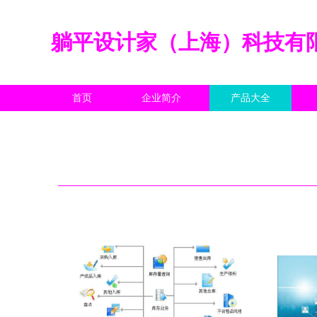
躺平设计家（上海）科技有
首页
企业简介
产品大全