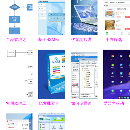
产品管理之
基于SSM框
伏龙老师讲
十方臻选
道 从小火
架的智能工
专业 软件
App官方版
龙果到大使
厂产品分拣
工程专业深
下载指南
命——浅谈
系统设计与
度解读
安全获取软
产品经理的
实现
件的正确方
智能工程心
式
法
实用软件工
亿发批零管
如何设置送
爱普生驱动
程应用绘图
理软件 智
货单软件实
成功适配国
从原理到实
慧进销存解
现按商品类
产操作系
践的整理指
决方案
别快速查询
统，软硬件