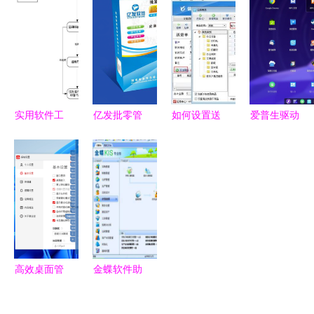
龙果到大使
厂产品分拣
工程专业深
下载指南
命——浅谈
系统设计与
度解读
安全获取软
产品经理的
实现
件的正确方
智能工程心
式
法
实用软件工
亿发批零管
如何设置送
爱普生驱动
程应用绘图
理软件 智
货单软件实
成功适配国
从原理到实
慧进销存解
现按商品类
产操作系
践的整理指
决方案
别快速查询
统，软硬件
南
生态融合迈
出关键一步
高效桌面管
金蝶软件助
理利器 精
力企业高效
选桌面备忘
运营 代