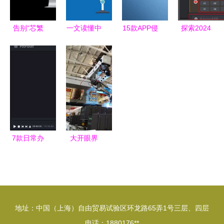
告别“芯繁
一文读懂中
15款APP侵
探索2024
魂乱”的困
国工业软件
害用户权益
年最佳AI绘
惑，这款
发展现状与
被通报 逾
画软件推荐
OS带你回
趋势
期不整改将
归有序
面临下架处
理
7款日常办
大开眼界
公必备软
机器人焊装
件，用了就
车间“火力
再也离不开
全开”的软
了
件引擎
地址：中国（上海）自由贸易试验区环龙路65弄1号三层、四层
电话：1880176**