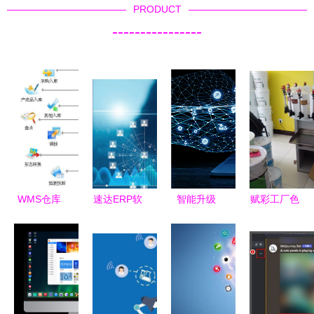
PRODUCT
----------------
WMS仓库
速达ERP软
智能升级
赋彩工厂色
管理系统
件 中小企
人工智能客
浆厂家选择
智能免费仓
业数字化转
服软件如何
指南 如何
储管理软件
型的智能引
重塑企业服
借助软件工
擎
务生态
具提升采购
与管理效率